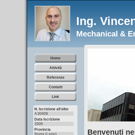
Ing. Vinc
Mechanical & E
Home
Attività
Referenze
Contatti
Link
N. Iscrizione all'albo
A 30409
Data Iscrizione
2009
Provincia
Benvenuti nel
Roma (Lazio)